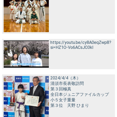
https://youtu.be/cy8A0eqZwp8?
si=HZ1O-Vo6ACsJO3kI
2024/4/4（木）
清須市長表敬訪問
第３回極真
全日本ジュニアファイルカップ
小５女子重量
第３位 天野 ひまり