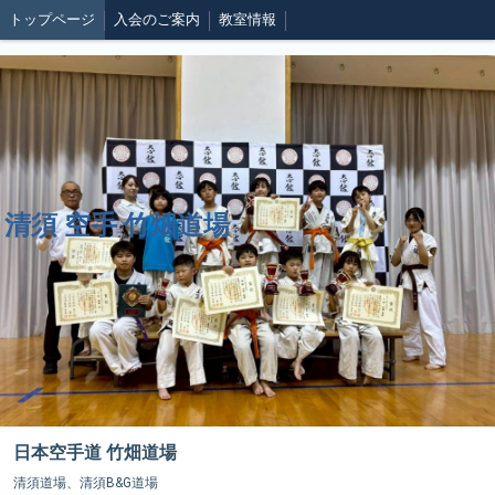
トップページ
入会のご案内
教室情報
清須 空手 竹畑道場
日本空手道 竹畑道場
清須道場、清須B&G道場