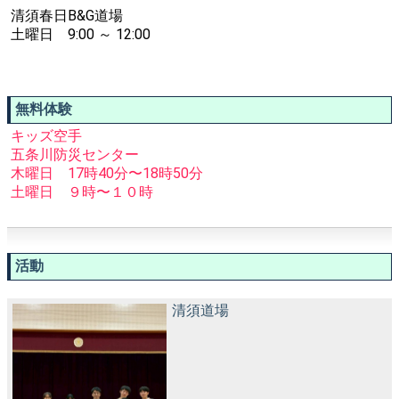
清須春日B&G道場
土曜日 9:00 ～ 12:00
無料体験
キッズ空手
五条川防災センター
木曜日 17時40分〜18時50分
土曜日 ９時〜１０時
活動
清須道場