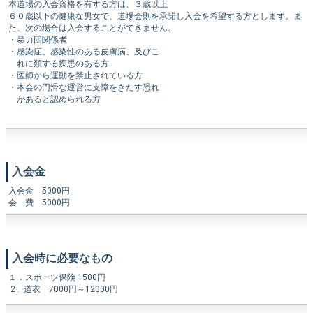
本道場の入会資格を有する方は、３歳以上
６０歳以下の健康な男女で、道場会則を承諾し入会を希望する方とします。ま
た、次の場合は入会することができません。
・暴力団関係者
・感染症、感染性のある皮膚病、及びこ
れに類する疾患のある方
・医師から運動を禁止されている方
・本会の円滑な運営に支障をきたす恐れ
があると認められる方
入会金
入会金 5000円
会 費 5000円
入会時に必要なもの
１．スポーツ保険 1500円
2 . 道衣 7000円～12000円