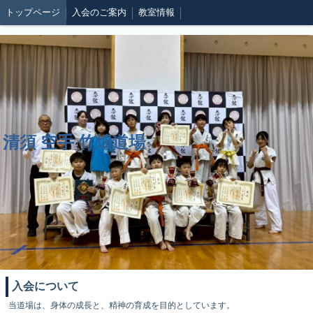
トップページ
入会のご案内
教室情報
清須 空手 竹畑道場
入会について
当道場は、身体の成長と、精神の育成を目的としています。